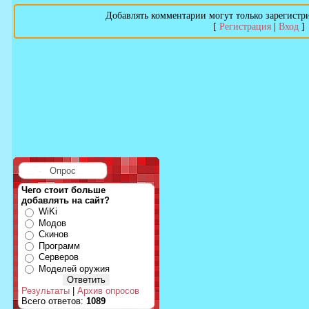
Добавлять комментарии могут только зарегистр
[
Регистрация
|
Вход
]
Опрос
Чего стоит больше
добавлять на сайт?
WiKi
Модов
Скинов
Программ
Серверов
Моделей оружия
Результаты
|
Архив опросов
Всего ответов:
1089