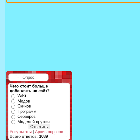
Опрос
Чего стоит больше
добавлять на сайт?
WiKi
Модов
Скинов
Программ
Серверов
Моделей оружия
Результаты
|
Архив опросов
Всего ответов:
1089