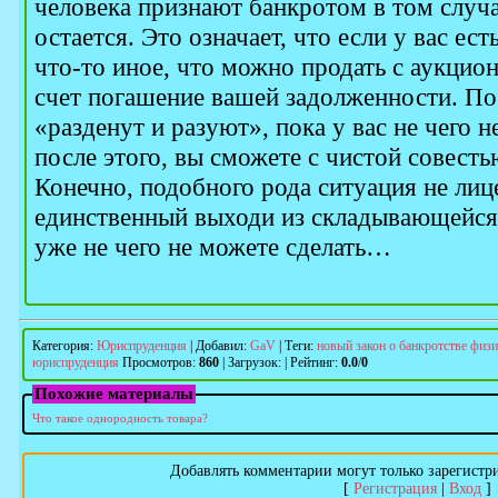
человека признают банкротом в том случае
остается. Это означает, что если у вас ест
что-то иное, что можно продать с аукцион
счет погашение вашей задолженности. По
«разденут и разуют», пока у вас не чего н
после этого, вы сможете с чистой совестью
Конечно, подобного рода ситуация не лиц
единственный выходи из складывающейся 
уже не чего не можете сделать…
Категория
:
Юриспруденция
|
Добавил
:
GaV
|
Теги
:
новый закон о банкротстве физ
юриспруденция
Просмотров
:
860
|
Загрузок
:
|
Рейтинг
:
0.0
/
0
Похожие материалы
Что такое однородность товара?
Добавлять комментарии могут только зарегистр
[
Регистрация
|
Вход
]