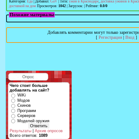
Категория
:
Еда
|
Добавил
:
GaV
|
Теги
:
ужин в Краснодаре
,
доставка ужинов в Крас
доставкой на дом
Просмотров
:
1042
|
Загрузок
:
|
Рейтинг
:
0.0
/
0
Похожие материалы
Добавлять комментарии могут только зарегистр
[
Регистрация
|
Вход
]
Опрос
Чего стоит больше
добавлять на сайт?
WiKi
Модов
Скинов
Программ
Серверов
Моделей оружия
Результаты
|
Архив опросов
Всего ответов:
1089