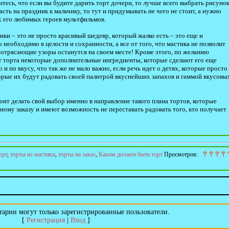
тесь, что если вы будите дарить торт дочери, то лучше всего выбрать рисуно
асть на праздник к мальчику, то тут и придумывать не чего не стоит, а нужно
х его любимых героев мультфильмов.
тики – это не просто красивый шедевр, который жалко есть – это еще и
о необходимо в целости и сохранности, а все от того, что мастика не позволит
 потрясающие узоры останутся на своем месте! Кроме этого, по желанию
пт торта некоторые дополнительные ингредиенты, которые сделают его еще
 и по вкусу, что так же не мало важно, если речь идет о детях, которые просто
рые их будут радовать своей палитрой вкуснейших запахов и гаммой вкусовы
оит делать свой выбор именно в направление такого плана тортов, которые
ному заказу и имеют возможность не переставать радовать того, кто получает
орт
,
торты из мастики
,
торты на заказ
,
Каким должен быть торт
Просмотров
:
арии могут только зарегистрированные пользователи.
[
Регистрация
|
Вход
]