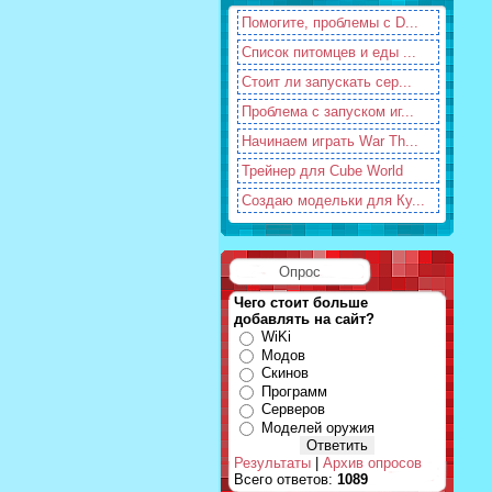
Помогите, проблемы с D...
Список питомцев и еды ...
Стоит ли запускать сер...
Проблема с запуском иг...
Начинаем играть War Th...
Трейнер для Cube World
Создаю модельки для Ку...
Опрос
Чего стоит больше
добавлять на сайт?
WiKi
Модов
Скинов
Программ
Серверов
Моделей оружия
Результаты
|
Архив опросов
Всего ответов:
1089