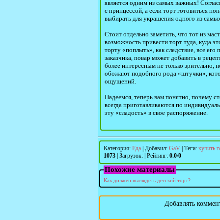
является одним из самых важных! Согласи
с принцессой, а если торт готовиться поп
выбирать для украшения одного из самы
Стоит отдельно заметить, что тот из мас
возможность привести торт туда, куда эт
торту «поплыть», как следствие, все его
заказчика, повар может добавить в реце
более интересным не только зрительно, но
обожают подобного рода «штучки», кото
ощущений.
Надеемся, теперь вам понятно, почему ст
всегда приготавливаются по индивидуаль
эту «сладость» в свое распоряжение.
Категория
:
Еда
|
Добавил
:
GaV
|
Теги
:
купить т
1073
|
Загрузок
:
|
Рейтинг
:
0.0
/
0
Похожие материалы
Как должен выглядеть детский торт?
Добавлять коммент