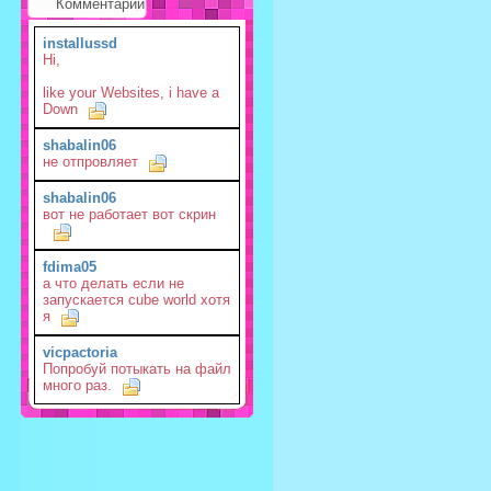
Комментарии
installussd
Hi,
like your Websites, i have a
Down
shabalin06
не отпровляет
shabalin06
вот не работает вот скрин
fdima05
а что делать если не
запускается cube world хотя
я
vicpactoria
Попробуй потыкать на файл
много раз.