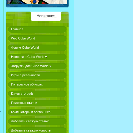
Навигация
Главная
WiKi Cube World
Форум Cube World
Новости о Cube World
Загрузки для Cube World
Игры в реальности
Интересное об играх
Кинематограф
Полезные статьи
ь
Компьютеры и оргтехника
Добавить свежую статью
Добавить свежую новость