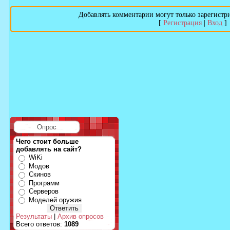
Добавлять комментарии могут только зарегистр
[
Регистрация
|
Вход
]
Опрос
Чего стоит больше
добавлять на сайт?
WiKi
Модов
Скинов
Программ
Серверов
Моделей оружия
Результаты
|
Архив опросов
Всего ответов:
1089