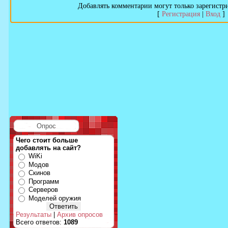
Добавлять комментарии могут только зарегистр
[
Регистрация
|
Вход
]
Опрос
Чего стоит больше
добавлять на сайт?
WiKi
Модов
Скинов
Программ
Серверов
Моделей оружия
Результаты
|
Архив опросов
Всего ответов:
1089