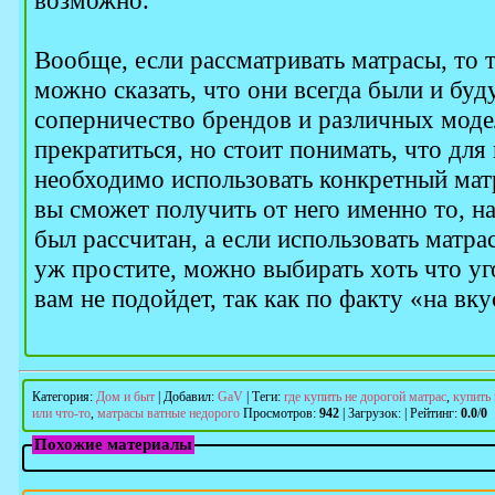
возможно.
Вообще, если рассматривать матрасы, то 
можно сказать, что они всегда были и буд
соперничество брендов и различных модел
прекратиться, но стоит понимать, что для
необходимо использовать конкретный матр
вы сможет получить от него именно то, на
был рассчитан, а если использовать матрас
уж простите, можно выбирать хоть что уг
вам не подойдет, так как по факту «на вку
Категория
:
Дом и быт
|
Добавил
:
GaV
|
Теги
:
где купить не дорогой матрас
,
купить
или что-то
,
матрасы ватные недорого
Просмотров
:
942
|
Загрузок
:
|
Рейтинг
:
0.0
/
0
Похожие материалы