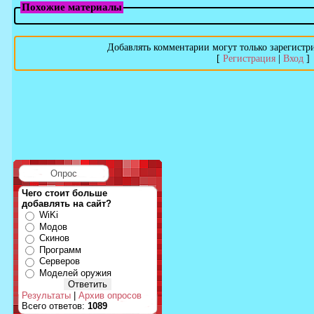
Похожие материалы
Добавлять комментарии могут только зарегистр
[
Регистрация
|
Вход
]
Опрос
Чего стоит больше
добавлять на сайт?
WiKi
Модов
Скинов
Программ
Серверов
Моделей оружия
Результаты
|
Архив опросов
Всего ответов:
1089