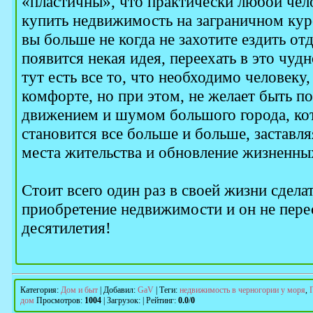
«пластичны», что практически любой чел
купить недвижимость на заграничном кур
вы больше не когда не захотите ездить от
появится некая идея, переехать в это чудн
тут есть все то, что необходимо человеку
комфорте, но при этом, не желает быть 
движением и шумом большого города, ко
становится все больше и больше, заставл
места жительства и обновление жизненны
Стоит всего один раз в своей жизни сдел
приобретение недвижимости и он не перес
десятилетия!
Категория
:
Дом и быт
|
Добавил
:
GaV
|
Теги
:
недвижимость в черногории у моря
,
дом
Просмотров
:
1004
|
Загрузок
:
|
Рейтинг
:
0.0
/
0