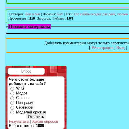
Категория
:
Дом и быт
|
Добавил
:
GaV
|
Теги
:
Где купить беседку для дачи
,
сколько 
Просмотров
:
1150
|
Загрузок
:
|
Рейтинг
:
1.0
/
1
Похожие материалы
Добавлять комментарии могут только зарегистр
[
Регистрация
|
Вход
]
Опрос
Чего стоит больше
добавлять на сайт?
WiKi
Модов
Скинов
Программ
Серверов
Моделей оружия
Результаты
|
Архив опросов
Всего ответов:
1089