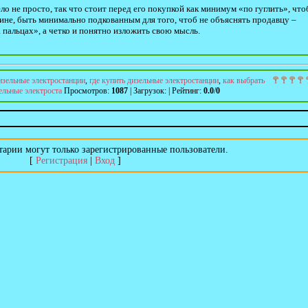
о не просто, так что стоит перед его покупкой как минимум «по гуглить», что
азине, быть минимально подкованным для того, чтоб не объяснять продавцу –
 пальцах», а четко и понятно изложить свою мысль.
изельные электростанции
,
где купить дизельные электростанции
,
как выбрать
ельные электроста
Просмотров
:
1087
|
Загрузок
:
|
Рейтинг
:
0.0
/
0
арии могут только зарегистрированные пользователи.
[
Регистрация
|
Вход
]