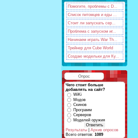
Помогите, проблемы с D...
Список питомцев и еды ...
Стоит ли запускать сер...
Проблема с запуском иг...
Начинаем играть War Th...
Трейнер для Cube World
Создаю модельки для Ку...
Опрос
Чего стоит больше
добавлять на сайт?
WiKi
Модов
Скинов
Программ
Серверов
Моделей оружия
Результаты
|
Архив опросов
Всего ответов:
1089