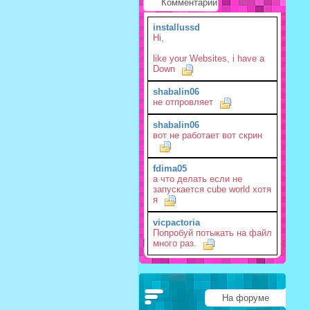
Комментарии
installussd
Hi,
like your Websites, i have a
Down
shabalin06
не отпровляет
shabalin06
вот не работает вот скрин
fdima05
а что делать если не
запускается cube world хотя
я
vicpactoria
Попробуй потыкать на файл
много раз.
На форуме