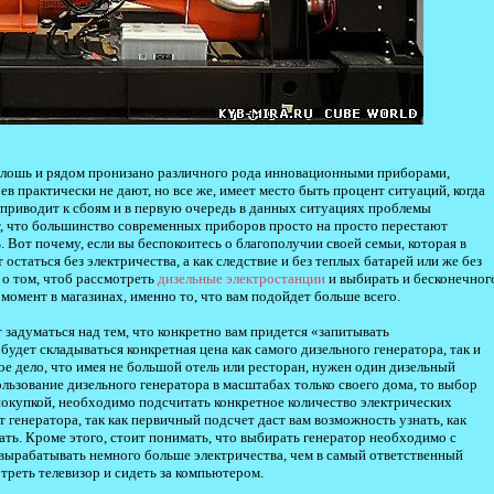
плошь и рядом пронизано различного рода инновационными приборами,
в практически не дают, но все же, имеет место быть процент ситуаций, когда
 приводит к сбоям и в первую очередь в данных ситуациях проблемы
ит, что большинство современных приборов просто на просто перестают
 Вот почему, если вы беспокоитесь о благополучии своей семьи, которая в
статься без электричества, а как следствие и без теплых батарей или же без
 о том, чтоб рассмотреть
дизельные электростанции
и выбирать и бесконечног
момент в магазинах, именно то, что вам подойдет больше всего.
 задуматься над тем, что конкретно вам придется «запитывать
 будет складываться конкретная цена как самого дизельного генератора, так и
е дело, что имея не большой отель или ресторан, нужен один дизельный
ользование дизельного генератора в масштабах только своего дома, то выбор
покупкой, необходимо подсчитать конкретное количество электрических
т генератора, так как первичный подсчет даст вам возможность узнать, как
ть. Кроме этого, стоит понимать, что выбирать генератор необходимо с
 вырабатывать немного больше электричества, чем в самый ответственный
реть телевизор и сидеть за компьютером.