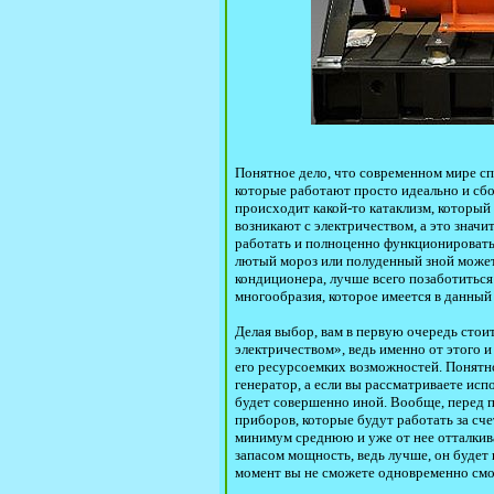
Понятное дело, что современном мире с
которые работают просто идеально и сбое
происходит какой-то катаклизм, который
возникают с электричеством, а это знач
работать и полноценно функционировать.
лютый мороз или полуденный зной может о
кондиционера, лучше всего позаботиться
многообразия, которое имеется в данный 
Делая выбор, вам в первую очередь стоит
электричеством», ведь именно от этого и
его ресурсоемких возможностей. Понятно
генератор, а если вы рассматриваете исп
будет совершенно иной. Вообще, перед 
приборов, которые будут работать за сче
минимум среднюю и уже от нее отталкива
запасом мощность, ведь лучше, он будет
момент вы не сможете одновременно смот