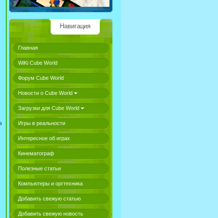
Навигация
Главная
WiKi Cube World
Форум Cube World
Новости о Cube World
Загрузки для Cube World
о
Игры в реальности
Интересное об играх
Кинематограф
Полезные статьи
Компьютеры и оргтехника
Добавить свежую статью
Добавить свежую новость