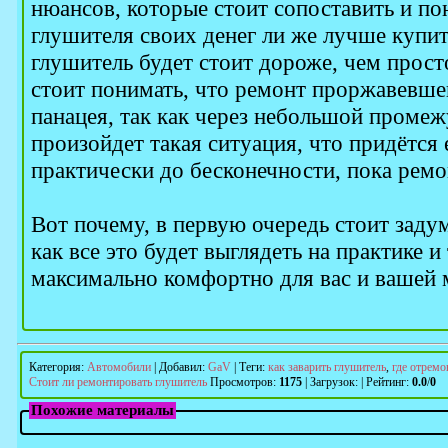
нюансов, которые стоит сопоставить и по
глушителя своих денег ли же лучше купи
глушитель будет стоит дороже, чем прост
стоит понимать, что ремонт проржавевшей
панацея, так как через небольшой промеж
произойдет такая ситуация, что придётся 
практически до бесконечности, пока ремо
Вот почему, в первую очередь стоит задум
как все это будет выглядеть на практике и 
максимально комфортно для вас и вашей
Категория
:
Автомобили
|
Добавил
:
GaV
|
Теги
:
как заварить глушитель
,
где отремо
Стоит ли ремонтировать глушитель
Просмотров
:
1175
|
Загрузок
:
|
Рейтинг
:
0.0
/
0
Похожие материалы