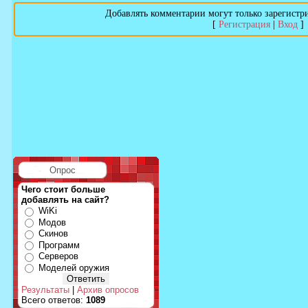
Добавлять комментарии могут только зарегистр
[
Регистрация
|
Вход
]
Опрос
Чего стоит больше
добавлять на сайт?
WiKi
Модов
Скинов
Программ
Серверов
Моделей оружия
Результаты
|
Архив опросов
Всего ответов:
1089