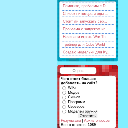
Помогите, проблемы с D...
Список питомцев и еды ...
Стоит ли запускать сер...
Проблема с запуском иг...
Начинаем играть War Th...
Трейнер для Cube World
Создаю модельки для Ку...
Опрос
Чего стоит больше
добавлять на сайт?
WiKi
Модов
Скинов
Программ
Серверов
Моделей оружия
Результаты
|
Архив опросов
Всего ответов:
1089