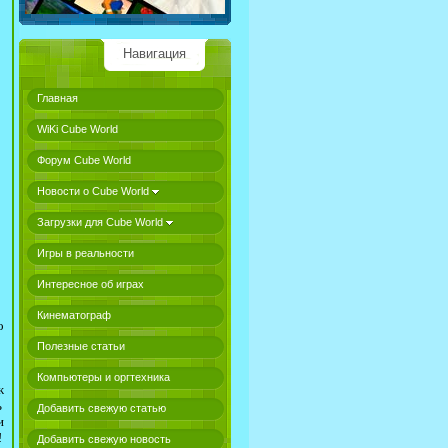
Навигация
Главная
WiKi Cube World
Форум Cube World
Новости о Cube World
Загрузки для Cube World
Игры в реальности
Интересное об играх
Кинематограф
о
Полезные статьи
Компьютеры и оргтехника
ж
ь
Добавить свежую статью
и
!
Добавить свежую новость