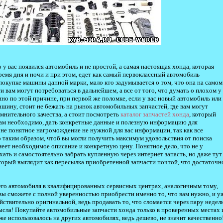
у вас появился автомобиль и не простой, а самая настоящая хонда, которая
ремя дня и ночи и при этом, едет как самый первоклассный автомобиль
 покупке машины данной марки, мало кто задумывается о том, что она на самом
ти вам могут потребоваться в дальнейшем, а все от того, что думать о плохом у
нно по этой причине, при первой же поломке, если у вас новый автомобиль или
ашину, стоит не бежать на рынок автомобильных запчастей, где вам могут
омнительного качества, а стоит посмотреть
каталог запчастей хонда
, который
 вам необходимо, дать конкретные данные и полезную информацию для
 не понятное нагромождение не нужной для вас информации, так как все
 таким образом, чтоб вы могли получить максимум удовольствия от поиска
меет необходимое описание и конкретную цену. Понятное дело, что не у
хать и самостоятельно забрать купленную через интернет запасть, но даже тут
торый выглядит как пересылка приобретенной запчасти почтой, что достаточн
оего автомобиля в квалифицированных сервисных центрах, аналогичным тому,
, вы сможете с полной уверенностью приобрести именно то, что вам нужно, и у
йствительно оригинальной, ведь продавать то, что сломается через пару недел
ысла! Покупайте автомобильные запчасти хонда только в проверенных местах 
уже использовалось на других автомобилях, ведь дешево, не значит качественно