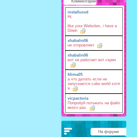
Комментарии
installussd
Hi,
like your Websites, i have a
Down
shabalin06
не отпровляет
shabalin06
вот не работает вот скрин
fdima05
а что делать если не
запускается cube world хотя
я
vicpactoria
Попробуй потыкать на файл
много раз.
На форуме