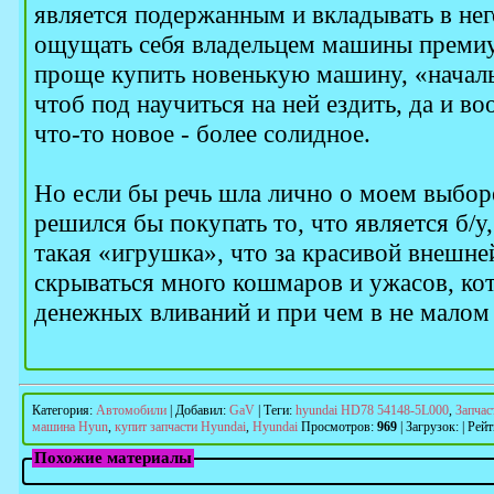
является подержанным и вкладывать в нег
ощущать себя владельцем машины премиу
проще купить новенькую машину, «началь
чтоб под научиться на ней ездить, да и во
что-то новое - более солидное.
Но если бы речь шла лично о моем выборе
решился бы покупать то, что является б/у,
такая «игрушка», что за красивой внешне
скрываться много кошмаров и ужасов, ко
денежных вливаний и при чем в не малом 
Категория
:
Автомобили
|
Добавил
:
GaV
|
Теги
:
hyundai HD78 54148-5L000
,
Запчас
машина Hyun
,
купит запчасти Hyundai
,
Hyundai
Просмотров
:
969
|
Загрузок
:
|
Рейт
Похожие материалы