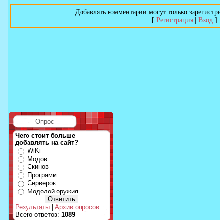
Добавлять комментарии могут только зарегистр
[
Регистрация
|
Вход
]
Опрос
Чего стоит больше
добавлять на сайт?
WiKi
Модов
Скинов
Программ
Серверов
Моделей оружия
Результаты
|
Архив опросов
Всего ответов:
1089