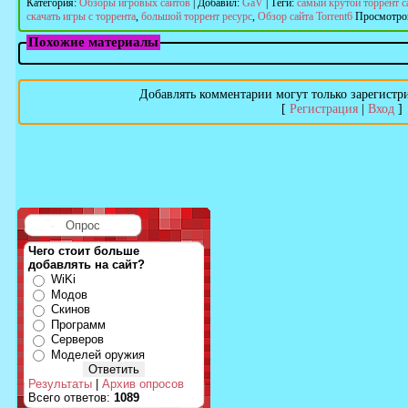
Категория
:
Обзоры игровых сайтов
|
Добавил
:
GaV
|
Теги
:
самый крутой торрент с
скачать игры с торрента
,
большой торрент ресурс
,
Обзор сайта Torrent6
Просмотро
Похожие материалы
Добавлять комментарии могут только зарегистр
[
Регистрация
|
Вход
]
Опрос
Чего стоит больше
добавлять на сайт?
WiKi
Модов
Скинов
Программ
Серверов
Моделей оружия
Результаты
|
Архив опросов
Всего ответов:
1089