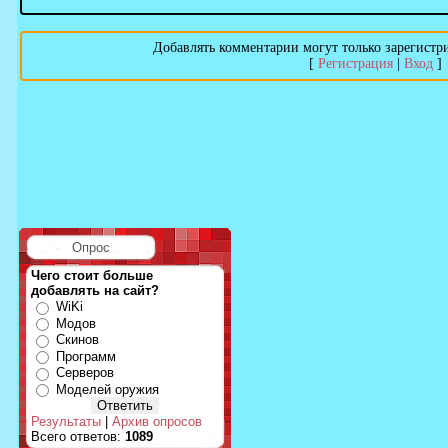
Добавлять комментарии могут только зарегистр
[
Регистрация
|
Вход
]
Опрос
Чего стоит больше
добавлять на сайт?
WiKi
Модов
Скинов
Программ
Серверов
Моделей оружия
Результаты
|
Архив опросов
Всего ответов:
1089