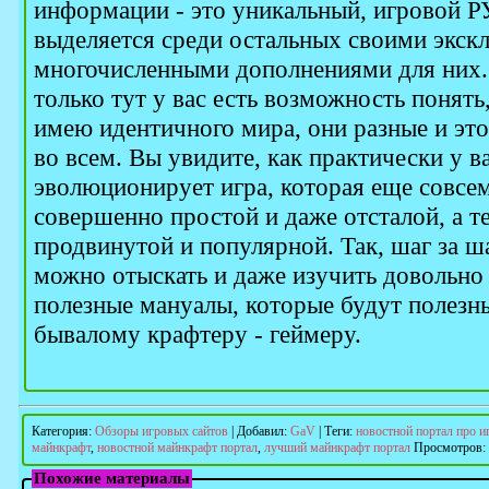
информации - это уникальный, игровой Р
выделяется среди остальных своими экс
многочисленными дополнениями для них. 
только тут у вас есть возможность понять
имею идентичного мира, они разные и эт
во всем. Вы увидите, как практически у ва
эволюционирует игра, которая еще совсем
совершенно простой и даже отсталой, а т
продвинутой и популярной. Так, шаг за ш
можно отыскать и даже изучить довольно
полезные мануалы, которые будут полезны
бывалому крафтеру - геймеру.
Категория
:
Обзоры игровых сайтов
|
Добавил
:
GaV
|
Теги
:
новостной портал про и
майнкрафт
,
новостной майнкрафт портал
,
лучший майнкрафт портал
Просмотров
:
Похожие материалы