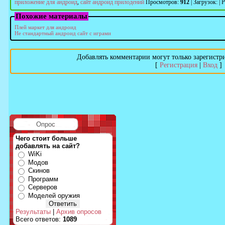
приложение для андроид
,
сайт андроид прилодений
Просмотров
:
912
|
Загрузок
:
|
Р
Похожие материалы
Плей маркет для андроид
Не стандартный андроид сайт с играми
Добавлять комментарии могут только зарегистр
[
Регистрация
|
Вход
]
Опрос
Чего стоит больше
добавлять на сайт?
WiKi
Модов
Скинов
Программ
Серверов
Моделей оружия
Результаты
|
Архив опросов
Всего ответов:
1089