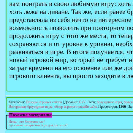
вам поиграть в свою любимую игру: хоть н
хоть лежа на диване. Так же, если ранее б
представляла из себя нечто не интересно
возможность позволить при повторном по
продолжить игру с того же места, то теп
сохраняются и от уровня к уровню, необ
развиваться в игре. В итоге получается, 
новый игровой мир, который не требует 
затрат времени на его освоение или же д
игрового клиента, вы просто заходите в 
Категория
:
Обзоры игровых сайтов
|
Добавил
:
GaV
|
Теги
:
браузерные игры
,
брауз
Интересные браузерные игры
,
обзор игрового онлайн сайта
Просмотров
:
1366
|
За
Похожие материалы
Игры - это безумное зло!
Где самые интересные ігри для дівчаток?