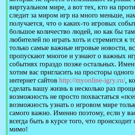
виртуальном мире, а вот тех, кто на проти
следит за миром игр на много меньше, н
получается, что о каких-то игровых событ
большое количество людей, но как бы там
любителей по играть хоть и стремится к т
только самые важные игровые новости, вс
пропускают многое и узнают о важных и
событиях гораздо позже остальных. Имен
хотим вас пригласить на просторы одного
интернет сайтов
http://myonline-igry.ru/
, к
сделать вашу жизнь в несколько раз проще
возможность не просто похвастаться «псе
возможность узнать о игровом мире толь
самого важно. Именно поэтому, если у ва
всегда быть в курсе того, что происходит 
мимо!