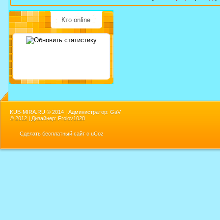
Кто online
KUB-MIRA.RU ©
2014 | Администратор: GaV
©
2012 | Дизайнер: Frolov1028
Сделать
бесплатный сайт
с
uCoz