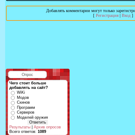
Добавлять комментарии могут только зарегистр
[
Регистрация
|
Вход
]
Опрос
Чего стоит больше
добавлять на сайт?
WiKi
Модов
Скинов
Программ
Серверов
Моделей оружия
Результаты
|
Архив опросов
Всего ответов:
1089