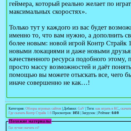
геймера, который реально желает по играт
максимальных скоростях».
Только тут у каждого из вас будет возмож
именно то, что вам нужно, а дополнить с
более новым: новой игрой Контр Страйк 1
новыми локациями и даже новыми друзья
качественного ресурса подобного этому, 
просто массу возможностей и даёт понять,
помощью вы можете отыскать все, чего бы
иначе совершенно не как…!
Категория
:
Обзоры игровых сайтов
|
Добавил
:
GaV
|
Теги
:
как играть в КС
,
скачат
Где скачать Контр Страйк 1.6
Просмотров
:
1051
|
Загрузок
:
|
Рейтинг
:
0.0
/
0
Похожие материалы
Где лучше скачать cs?