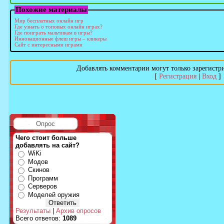
Похожие материалы
Мир бесплатных онлайн игр
Где узнать о топовых онлайн играх?
Где поиграть мальчикам в игры?
Инновационные флеш игры – кликеры
Сайт с интересными играми
Добавлять комментарии могут только зарегистр
[
Регистрация
|
Вход
]
Опрос
Чего стоит больше
добавлять на сайт?
WiKi
Модов
Скинов
Программ
Серверов
Моделей оружия
Результаты
|
Архив опросов
Всего ответов:
1089