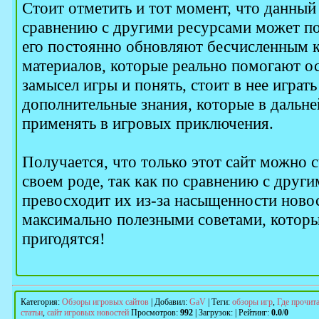
Стоит отметить и тот момент, что данный
сравнению с другими ресурсами может пох
его постоянно обновляют бесчисленным 
материалов, которые реально помогают ос
замысел игры и понять, стоит в нее играть
дополнительные знания, которые в даль
применять в игровых приключения.
Получается, что только этот сайт можно 
своем роде, так как по сравнению с други
превосходит их из-за насыщенности ново
максимально полезными советами, котор
пригодятся!
Категория
:
Обзоры игровых сайтов
|
Добавил
:
GaV
|
Теги
:
обзоры игр
,
Где прочит
статьи
,
сайт игровых новостей
Просмотров
:
992
|
Загрузок
:
|
Рейтинг
:
0.0
/
0