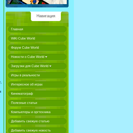
Навигация
Главная
WiKi Cube World
Форум Cube World
Новости о Cube World
Загрузки для Cube World
Игры в реальности
,
Интересное об играх
я
Кинематограф
Полезные статьи
Компьютеры и оргтехника
Добавить свежую статью
Добавить свежую новость