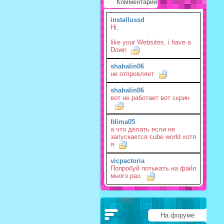
Комментарии
installussd
Hi,
like your Websites, i have a
Down
shabalin06
не отпровляет
shabalin06
вот не работает вот скрин
fdima05
а что делать если не
запускается cube world хотя
я
vicpactoria
Попробуй потыкать на файл
много раз.
На форуме