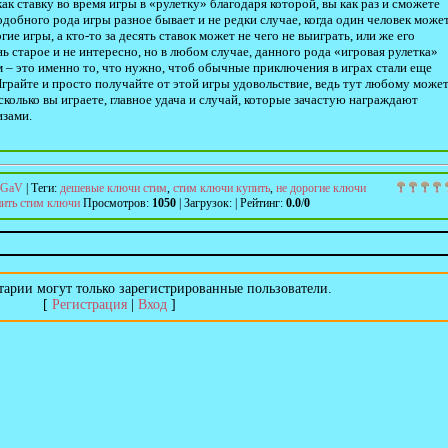
ак ставку во время игры в «рулетку» благодаря которой, вы как раз и сможете
одобного рода игры разное бывает и не редки случае, когда один человек може
ие игры, а кто-то за десять ставок может не чего не выиграть, или же его
ь старое и не интересно, но в любом случае, данного рода «игровая рулетка»
 – это именно то, что нужно, чтоб обычные приключения в играх стали еще
райте и просто получайте от этой игры удовольствие, ведь тут любому може
 сколько вы играете, главное удача и случай, которые зачастую награждают
изами.
GaV
|
Теги
:
дешевые ключи стим
,
стим ключи купить
,
не дорогие ключи
пить стим ключи
Просмотров
:
1050
|
Загрузок
:
|
Рейтинг
:
0.0
/
0
арии могут только зарегистрированные пользователи.
[
Регистрация
|
Вход
]