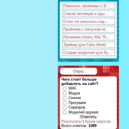
Помогите, проблемы с D...
Список питомцев и еды ...
Стоит ли запускать сер...
Проблема с запуском иг...
Начинаем играть War Th...
Трейнер для Cube World
Создаю модельки для Ку...
Опрос
Чего стоит больше
добавлять на сайт?
WiKi
Модов
Скинов
Программ
Серверов
Моделей оружия
Результаты
|
Архив опросов
Всего ответов:
1089