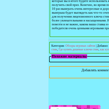
которые вы в итоге будите использовать к
получить свой приз. Конечно, во время п
10 раз выиграть очень интересные и дорог
выигрыш будет выглядеть как что-то очен
для получения лицензионного ключа стим
более увлекательными и насыщенными. Иг
повезти и не важно, какова ваша ставка и
победителя очень ценными игровыми пр
Категория
:
Обзоры игровых сайтов
|
Добавил
:
стим
,
Где купить дешевые ключи стим
,
как ку
Похожие материалы
Добавлять коммент