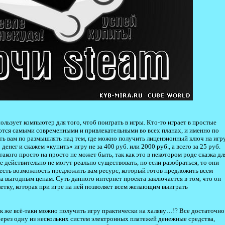
пользует компьютер для того, чтоб поиграть в игры. Кто-то играет в простые
яются самыми современными и привлекательными во всех планах, и именно по
ть вам по размышлять над тем, где можно получить лицензионный ключ на игру
денег и скажем «купить» игру не за 400 руб. или 2000 руб., а всего за 25 руб.
акого просто на просто не может быть, так как это в некотором роде сказка дл
ые действительно не могут реально существовать, но если разобраться, то они
а есть возможность предложить вам ресурс, который готов предложить всем
а выгодным ценам. Суть данного интернет проекта заключается в том, что он
летку, которая при игре на ней позволяет всем желающим выиграть
к же всё-таки можно получить игру практически на халяву…!? Все достаточно
 через одну из нескольких систем электронных платежей денежные средства,