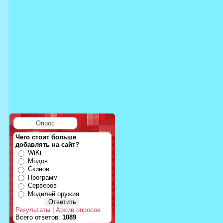
Опрос
Чего стоит больше
добавлять на сайт?
WiKi
Модов
Скинов
Программ
Серверов
Моделей оружия
Результаты
|
Архив опросов
Всего ответов:
1089