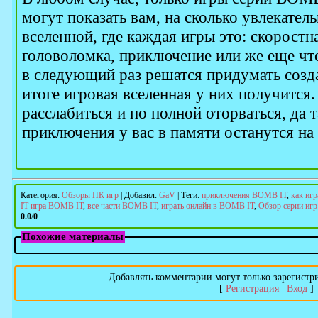
могут показать вам, на сколько увлекате
вселенной, где каждая игры это: скоростн
головоломка, приключение или же еще что-
в следующий раз решатся придумать созд
итоге игровая вселенная у них получится.
расслабиться и по полной оторваться, да 
приключения у вас в памяти останутся на
Категория
:
Обзоры ПК игр
|
Добавил
:
GaV
|
Теги
:
приключения BOMB IT
,
как иг
IT игра BOMB IT
,
все части BOMB IT
,
играть онлайн в BOMB IT
,
Обзор серии иг
0.0
/
0
Похожие материалы
Добавлять комментарии могут только зарегистр
[
Регистрация
|
Вход
]