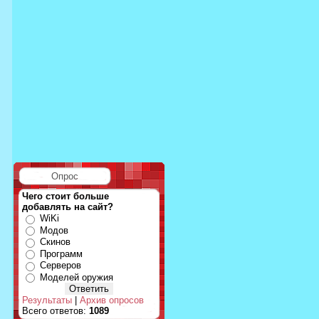
Опрос
Чего стоит больше
добавлять на сайт?
WiKi
Модов
Скинов
Программ
Серверов
Моделей оружия
Результаты
|
Архив опросов
Всего ответов:
1089