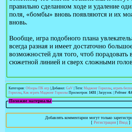
правильно сделанном ходе и удаление од
поля, «бомбы» вновь появляются и их мо
вновь.
Вообще, игра подобного плана увлекательн
всегда разная и имеет достаточно большо
возможностей для того, чтоб порадовать 
сюжетной линией и сверх сложными голо
Категория
:
Обзоры ПК игр
|
Добавил
:
GaV
|
Теги
:
Маджонг Гориллы
,
играть бесп
Гориллы
,
Как играть Маджонг Гориллы
Просмотров
:
1431
|
Загрузок
:
|
Рейтинг
:
0.
Похожие материалы
Добавлять комментарии могут только зарегистр
[
Регистрация
|
Вход
]