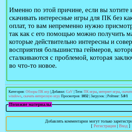
Именно по этой причине, если вы хотите
скачивать интересные игры для ПК без ка
оплат, то вам непременно нужно присмотр
так как с его помощью можно получить м
которые действительно интересны и сове
восприятия большинства геймеров, кото
сталкиваются с проблемой, которая заключ
во что-то новое.
Категория
:
Обзоры ПК игр
|
Добавил
:
GaV
|
Теги
:
ПК игры
,
интернет игры
,
скачат
windows
,
скачать интересную игру
Просмотров
:
1032
|
Загрузок
:
|
Рейтинг
:
5.0
/
1
Похожие материалы
Добавлять комментарии могут только зарегистр
[
Регистрация
|
Вход
]