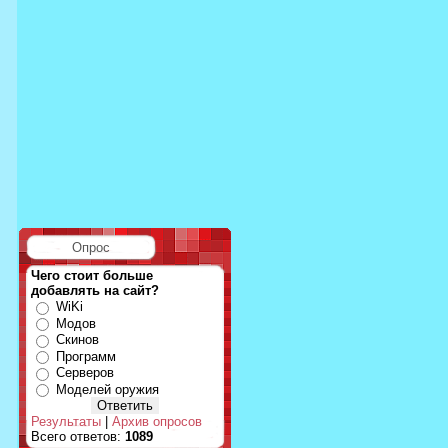
Опрос
Чего стоит больше
добавлять на сайт?
WiKi
Модов
Скинов
Программ
Серверов
Моделей оружия
Результаты
|
Архив опросов
Всего ответов:
1089