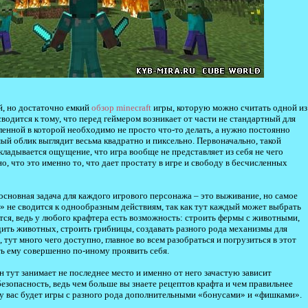
й, но достаточно емкий
обзор minecraft
игры, которую можно считать одной из
водится к тому, что перед геймером возникает от части не стандартный для
еленной в которой необходимо не просто что-то делать, а нужно постоянно
мый облик выглядит весьма квадратно и пиксельно. Первоначально, такой
кладывается ощущение, что игра вообще не представляет из себя не чего
о, что это именно то, что дает простату в игре и свободу в бесчисленных
 основная задача для каждого игрового персонажа – это выживание, но самое
е» не сводится к однообразным действиям, так как тут каждый может выбрать
чется, ведь у любого крафтера есть возможность: строить фермы с животными,
одить животных, строить грибницы, создавать разного рода механизмы для
 тут много чего доступно, главное во всем разобраться и погрузиться в этот
ть ему совершенно по-иному проявить себя.
он тут занимает не последнее место и именно от него зачастую зависит
езопасность, ведь чем больше вы знаете рецептов крафта и чем правильнее
 у вас будет игры с разного рода дополнительными «бонусами» и «фишками».