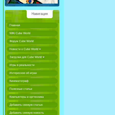
Навигация
Главная
WiKi Cube World
Форум Cube World
Новости о Cube World
Загрузки для Cube World
Игры в реальности
Интересное об играх
Кинематограф
Полезные статьи
Компьютеры и оргтехника
Добавить свежую статью
Добавить свежую новость