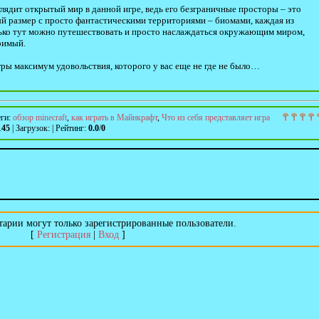
ыглядит открытый мир в данной игре, ведь его безграничные просторы – это
ый размер с просто фантастическими территориями – биомами, каждая из
ько тут можно путешествовать и просто наслаждаться окружающим миром,
римый.
игры максимум удовольствия, которого у вас еще не где не было…
еги
:
обзор minecraft
,
как играть в Майнкрафт
,
Что из себя представляет игра
145
|
Загрузок
:
|
Рейтинг
:
0.0
/
0
арии могут только зарегистрированные пользователи.
[
Регистрация
|
Вход
]