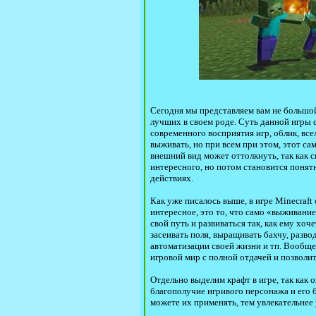
Сегодня мы представляем вам не большо
лучших в своем роде. Суть данной игры с
современного восприятия игр, облик, вс
выживать, но при всем при этом, этот са
внешний вид может оттолкнуть, так как с
интересного, но потом становится понятн
действиях.
Как уже писалось выше, в игре Minecraft
интересное, это то, что само «выживани
свой путь и развиваться так, как ему хо
засеивать поля, выращивать бахчу, разв
автоматизации своей жизни и тп. Вообще,
игровой мир с полной отдачей и позволи
Отдельно выделим крафт в игре, так как 
благополучие игривого персонажа и его б
можете их применять, тем увлекательнее