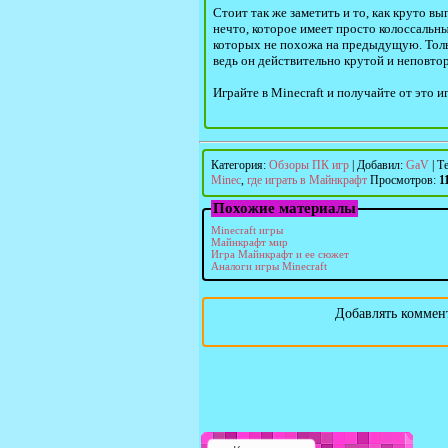
Стоит так же заметить и то, как круто в
нечто, которое имеет просто колоссальн
которых не похожа на предыдущую. Тол
ведь он действительно крутой и неповто
Играйте в Minecraft и получайте от это 
Категория
:
Обзоры ПК игр
|
Добавил
:
GaV
|
Т
Minec
,
где играть в Майнкрафт
Просмотров
:
1
Похожие материалы
Minecraft игры
Майнкрафт мир
Игра Майнкрафт и ее сюжет
Аналоги игры Minecraft
Добавлять коммент