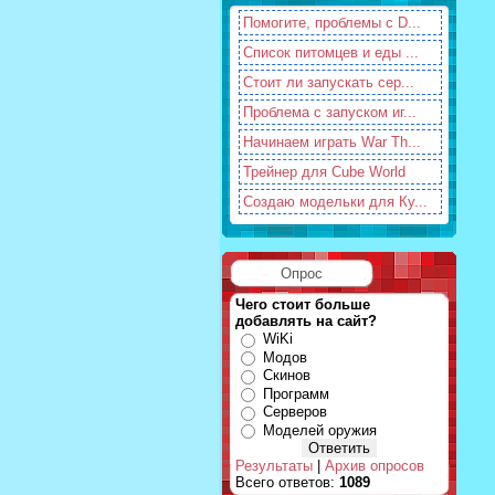
Помогите, проблемы с D...
Список питомцев и еды ...
Стоит ли запускать сер...
Проблема с запуском иг...
Начинаем играть War Th...
Трейнер для Cube World
Создаю модельки для Ку...
Опрос
Чего стоит больше
добавлять на сайт?
WiKi
Модов
Скинов
Программ
Серверов
Моделей оружия
Результаты
|
Архив опросов
Всего ответов:
1089