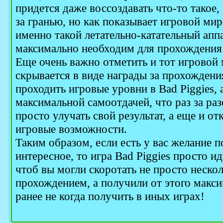
придется даже воссоздавать что-то такое,
за гранью, но как показывает игровой мир
именно такой летательно-катательный апп
максимально необходим для прохождения
Еще очень важно отметить и тот игровой
скрывается в виде награды за прохожден
проходить игровые уровни в Bad Piggies, 
максимальной самоотдачей, что раз за раз
просто улучать свой результат, а еще и о
игровые возможности.
Таким образом, если есть у вас желание п
интересное, то игра Bad Piggies просто и
чтоб вы могли скоротать не просто нескол
прохождением, а получили от этого макси
ранее не когда получить в иных играх!