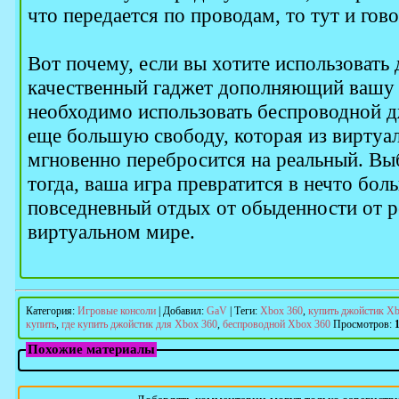
что передается по проводам, то тут и гово
Вот почему, если вы хотите использовать
качественный гаджет дополняющий вашу 
необходимо использовать беспроводной дж
еще большую свободу, которая из виртуа
мгновенно перебросится на реальный. Вы
тогда, ваша игра превратится в нечто бол
повседневный отдых от обыденности от р
виртуальном мире.
Категория
:
Игровые консоли
|
Добавил
:
GaV
|
Теги
:
Xbox 360
,
купить джойстик Xb
купить
,
где купить джойстик для Xbox 360
,
беспроводной Xbox 360
Просмотров
:
Похожие материалы