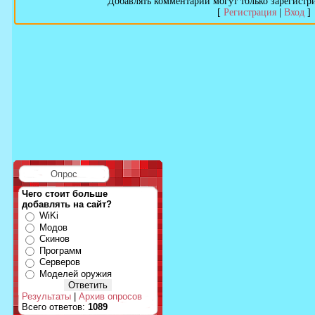
Добавлять комментарии могут только зарегистр
[
Регистрация
|
Вход
]
Опрос
Чего стоит больше
добавлять на сайт?
WiKi
Модов
Скинов
Программ
Серверов
Моделей оружия
Результаты
|
Архив опросов
Всего ответов:
1089