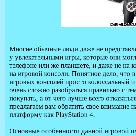
Многие обычные люди даже не представля
у увлекательными игры, которые они могли
телефоне или же планшете, и даже не на к
на игровой консоли. Понятное дело, что
игровых консолей просто колоссальный 
очень сложно разобраться правильно с тем
покупать, а от чего лучше всего отказатьс
предлагаем вам обратить свое внимание 
платформу как PlayStation 4.
Основные особенности данной игровой п