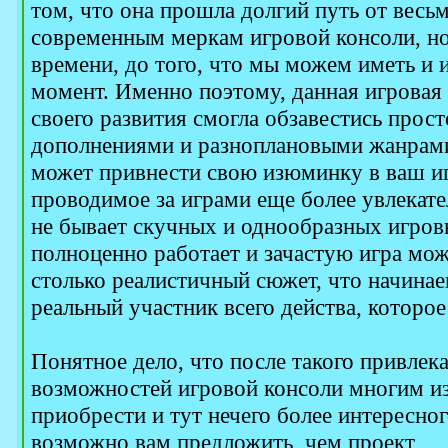
том, что она прошла долгий путь от весь
современным меркам игровой консоли, но
времени, до того, что мы можем иметь и 
момент. Именно поэтому, данная игровая 
своего развития смогла обзавестись про
дополнениями и разноплановыми жанрами
может привнести свою изюминку в ваш иг
проводимое за играми еще более увлекат
не бывает скучных и однообразных игровы
полноценно работает и зачастую игра мож
столько реалистичный сюжет, что начинаеш
реальный участник всего действа, которое
Понятное дело, что после такого привлек
возможностей игровой консоли многим из 
приобрести и тут нечего более интересног
возможно вам предложить, чем проект