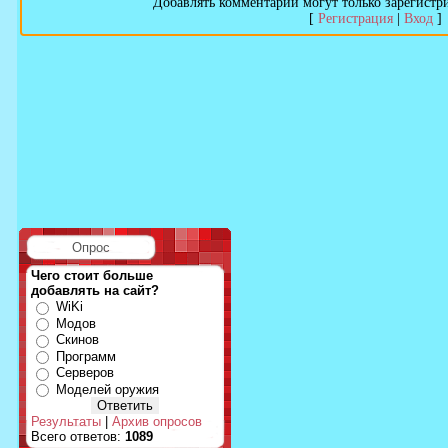
Добавлять комментарии могут только зарегистр
[
Регистрация
|
Вход
]
Опрос
Чего стоит больше
добавлять на сайт?
WiKi
Модов
Скинов
Программ
Серверов
Моделей оружия
Результаты
|
Архив опросов
Всего ответов:
1089