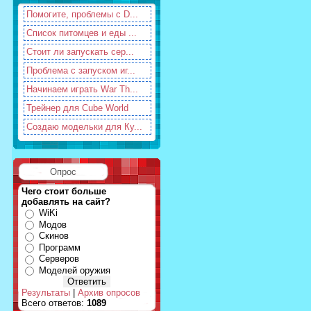
Помогите, проблемы с D...
Список питомцев и еды ...
Стоит ли запускать сер...
Проблема с запуском иг...
Начинаем играть War Th...
Трейнер для Cube World
Создаю модельки для Ку...
Опрос
Чего стоит больше
добавлять на сайт?
WiKi
Модов
Скинов
Программ
Серверов
Моделей оружия
Результаты
|
Архив опросов
Всего ответов:
1089