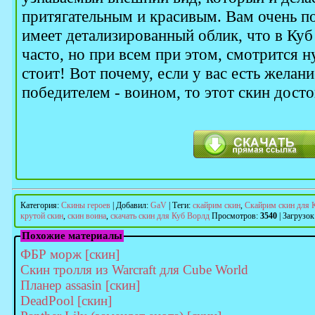
притягательным и красивым. Вам очень по
имеет детализированный облик, что в Куб
часто, но при всем при этом, смотрится н
стоит! Вот почему, если у вас есть желан
победителем - воином, то этот скин дост
Категория
:
Скины героев
|
Добавил
:
GaV
|
Теги
:
скайрим скин
,
Скайрим скин для 
крутой скин
,
скин воина
,
скачать скин для Куб Ворлд
Просмотров
:
3540
|
Загрузок
Похожие материалы
ФБР морж [скин]
Скин тролля из Warcraft для Cube World
Планер assasin [скин]
DeadPool [скин]