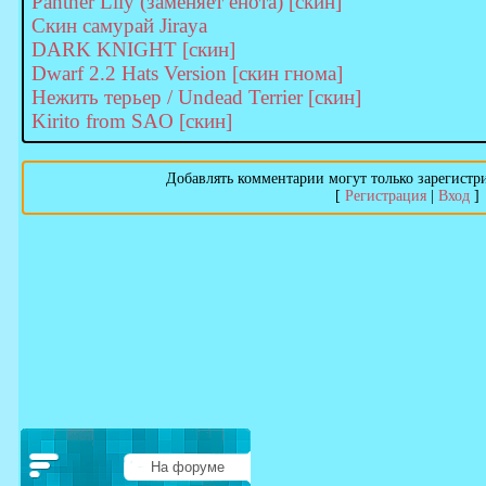
Panther Lily (заменяет енота) [скин]
Скин самурай Jiraya
DARK KNIGHT [скин]
Dwarf 2.2 Hats Version [скин гнома]
Нежить терьер / Undead Terrier [скин]
Kirito from SAO [скин]
Добавлять комментарии могут только зарегистр
[
Регистрация
|
Вход
]
На форуме