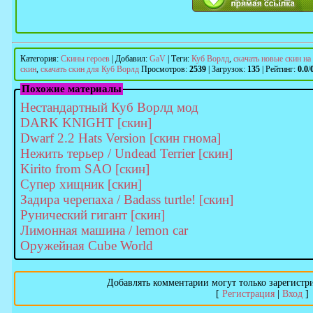
Категория
:
Скины героев
|
Добавил
:
GaV
|
Теги
:
Куб Ворлд
,
скачать новые скин на
скин
,
скачать скин для Куб Ворлд
Просмотров
:
2539
|
Загрузок
:
135
|
Рейтинг
:
0.0
/
Похожие материалы
Нестандартный Куб Ворлд мод
DARK KNIGHT [скин]
Dwarf 2.2 Hats Version [скин гнома]
Нежить терьер / Undead Terrier [скин]
Kirito from SAO [скин]
Супер хищник [скин]
Задира черепаха / Badass turtle! [скин]
Рунический гигант [скин]
Лимонная машина / lemon car
Оружейная Cube World
Добавлять комментарии могут только зарегистр
[
Регистрация
|
Вход
]