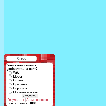
Опрос
Чего стоит больше
добавлять на сайт?
WiKi
Модов
Скинов
Программ
Серверов
Моделей оружия
Результаты
|
Архив опросов
Всего ответов:
1089