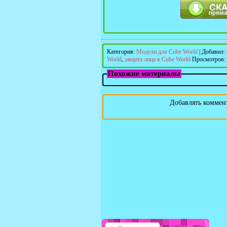
Категория
:
Модели для Cube World
|
Добавил
:
World
,
защита лица в Cube World
Просмотров
:
Похожие материалы
Добавлять коммент