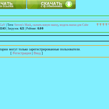
GaV
|
Теги
:
Steven's Mask
,
скачать новую маску
,
модель маски для Cube
1143
|
Загрузок
:
621
|
Рейтинг
:
0.0
/
0
арии могут только зарегистрированные пользователи.
[
Регистрация
|
Вход
]