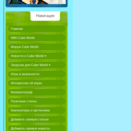
Навигация
Главная
WiKi Cube World
Форум Cube World
Новости о Cube World
Загрузки для Cube World
Игры в реальности
Интересное об играх
Кинематограф
Полезные статьи
Компьютеры и оргтехника
Добавить свежую статью
Добавить свежую новость