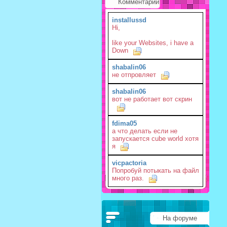
Комментарии
installussd
Hi,
like your Websites, i have a
Down
shabalin06
не отпровляет
shabalin06
вот не работает вот скрин
fdima05
а что делать если не
запускается cube world хотя
я
vicpactoria
Попробуй потыкать на файл
много раз.
На форуме