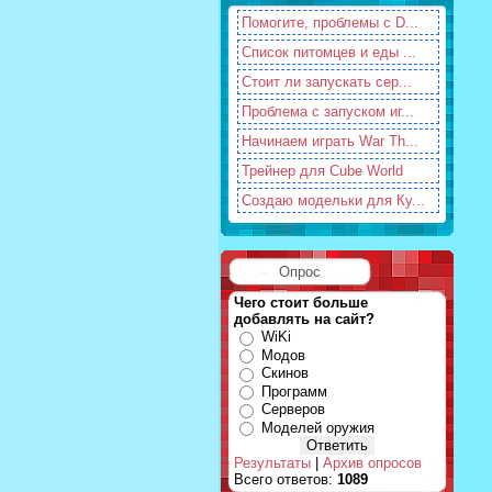
Помогите, проблемы с D...
Список питомцев и еды ...
Стоит ли запускать сер...
Проблема с запуском иг...
Начинаем играть War Th...
Трейнер для Cube World
Создаю модельки для Ку...
Опрос
Чего стоит больше
добавлять на сайт?
WiKi
Модов
Скинов
Программ
Серверов
Моделей оружия
Результаты
|
Архив опросов
Всего ответов:
1089