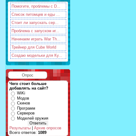
Помогите, проблемы с D...
Список питомцев и еды ...
Стоит ли запускать сер...
Проблема с запуском иг...
Начинаем играть War Th...
Трейнер для Cube World
Создаю модельки для Ку...
Опрос
Чего стоит больше
добавлять на сайт?
WiKi
Модов
Скинов
Программ
Серверов
Моделей оружия
Результаты
|
Архив опросов
Всего ответов:
1089