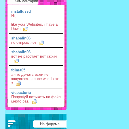
Комментарии
installussd
Hi,
like your Websites, i have a
Down
shabalin06
не отпровляет
shabalin06
вот не работает вот скрин
fdima05
а что делать если не
запускается cube world хотя
я
vicpactoria
Попробуй потыкать на файл
много раз.
На форуме