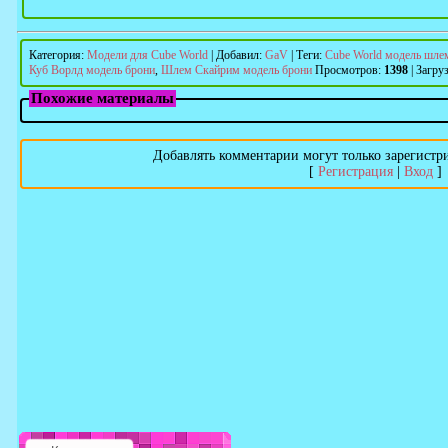
Категория
:
Модели для Cube World
|
Добавил
:
GaV
|
Теги
:
Cube World модель шле
Куб Ворлд модель брони
,
Шлем Скайрим модель брони
Просмотров
:
1398
|
Загру
Похожие материалы
Добавлять комментарии могут только зарегистр
[
Регистрация
|
Вход
]