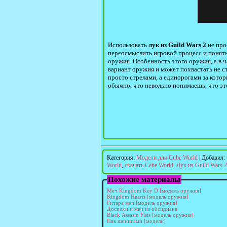
Использовать
лук из Guild Wars 2
не про
переосмыслить игровой процесс и понять
оружия. Особенность этого оружия, а в ч
вариант оружия и может похвастать не с
просто стрелами, а единорогами за кото
обычно, что невольно понимаешь, что это
Категория
:
Модели для Cube World
|
Добавил
:
World
,
скачать Cebe World
,
Лук из Guild Wars 2
Похожие материалы
Меч Kingdom Key D [модель оружия]
Kingdom Hearts [модель оружия]
Гитара меч [модель оружия]
Доспехи и меч из обсидиана
Black Assasin Fists [модель оружия]
Пак шинигами [модели]