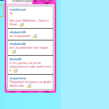
Комментарии
installussd
Hi,
like your Websites, i have a
Down
shabalin06
не отпровляет
shabalin06
вот не работает вот скрин
fdima05
а что делать если не
запускается cube world хотя
я
vicpactoria
Попробуй потыкать на файл
много раз.