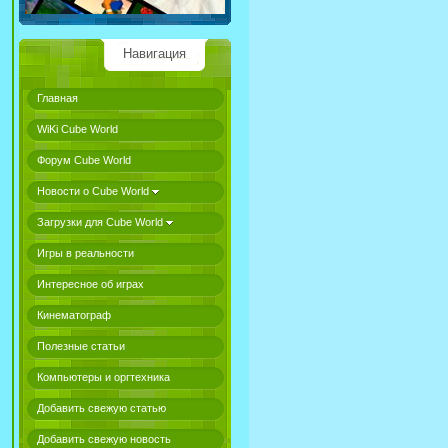
Навигация
Главная
WiKi Cube World
Форум Cube World
Новости о Cube World
Загрузки для Cube World
Игры в реальности
Интересное об играх
Кинематограф
Полезные статьи
Компьютеры и оргтехника
Добавить свежую статью
Добавить свежую новость