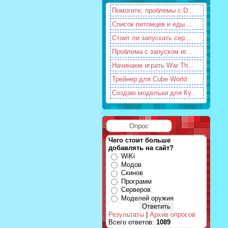
Помогите, проблемы с D...
Список питомцев и еды ...
Стоит ли запускать сер...
Проблема с запуском иг...
Начинаем играть War Th...
Трейнер для Cube World
Создаю модельки для Ку...
Опрос
Чего стоит больше
добавлять на сайт?
WiKi
Модов
Скинов
Программ
Серверов
Моделей оружия
Результаты
|
Архив опросов
Всего ответов:
1089