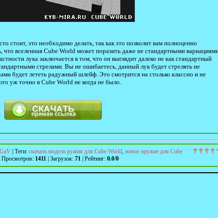
сто стоит, это необходимо делать, так как это позволит вам полноценно
, что вселенная Cube World может поразить даже не стандартными вариациям
астности лука заключается в том, что он выглядит далеко не как стандартный
тандартными стрелами. Вы не ошибаетесь, данный лук будет стрелять не
рыми будет лететь радужный шлейф. Это смотрится на столько классно и не
го уж точно в Cube World не когда не было.
GaV
|
Теги
:
скачать модель ружия для Cube World
,
новое оружие для Cube
Просмотров
:
1411
|
Загрузок
:
71
|
Рейтинг
:
0.0
/
0