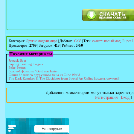
Категория
:
Другие модели мира
|
Добавил
:
GaV
|
Теги
:
скачать новый мод
,
Rupee 
Просмотров
:
2709
|
Загрузок
:
413
|
Рейтинг
:
0.0
/
0
Похожие материалы
Jetpack Boat
Sapling Training Targets
Poke-Potion
Золотой фонарик / Gold star lantern
Скины большого двуручного меча из Cube World
The Dark Repulsor & The Elucidator from Sword Art Online [модель оружия]
Добавлять комментарии могут только зарегистр
[
Регистрация
|
Вход
]
На форуме