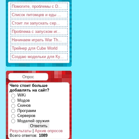
Помогите, проблемы с D...
Список питомцев и еды ...
Стоит ли запускать сер...
Проблема с запуском иг...
Начинаем играть War Th...
Трейнер для Cube World
Создаю модельки для Ку...
Опрос
Чего стоит больше
добавлять на сайт?
WiKi
Модов
Скинов
Программ
Серверов
Моделей оружия
Результаты
|
Архив опросов
Всего ответов:
1089